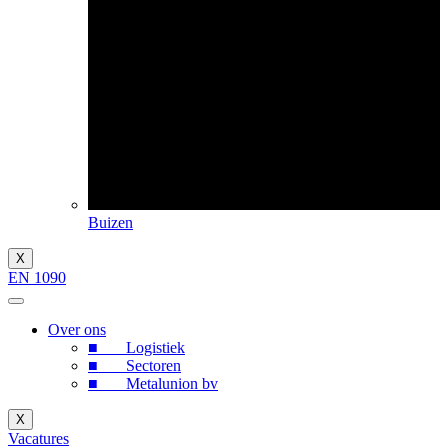
Buizen
X
EN 1090
Over ons
■ Logistiek
■ Sectoren
■ Metalunion bv
X
Vacatures