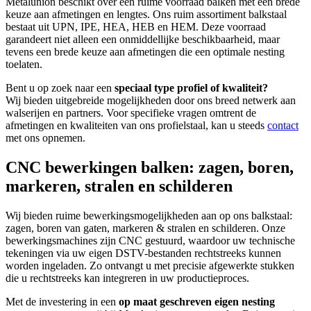
Metalunion beschikt over een ruime voorraad balken met een brede
keuze aan afmetingen en lengtes. Ons ruim assortiment balkstaal
bestaat uit UPN, IPE, HEA, HEB en HEM.
Deze voorraad
garandeert niet alleen een onmiddellijke beschikbaarheid, maar
tevens een brede keuze aan afmetingen die een optimale nesting
toelaten.
Bent u op zoek naar een
speciaal type profiel of kwaliteit?
Wij bieden uitgebreide mogelijkheden door ons breed netwerk aan
walserijen en partners. Voor specifieke vragen omtrent de
afmetingen en kwaliteiten van ons profielstaal, kan u steeds
contact
met ons opnemen.
CNC bewerkingen balken: zagen, boren,
markeren, stralen en schilderen
Wij bieden ruime bewerkingsmogelijkheden aan op ons balkstaal:
zagen, boren van gaten, markeren & stralen en schilderen.
Onze
bewerkingsmachines zijn CNC gestuurd, waardoor uw technische
tekeningen via uw eigen DSTV-bestanden rechtstreeks kunnen
worden ingeladen. Zo ontvangt u met precisie afgewerkte stukken
die u rechtstreeks kan integreren in
uw productieproces.
Met de investering in een
op maat geschreven eigen nesting