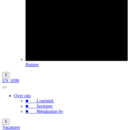
Buizen
X
EN 1090
Over ons
■ Logistiek
■ Sectoren
■ Metalunion bv
X
Vacatures