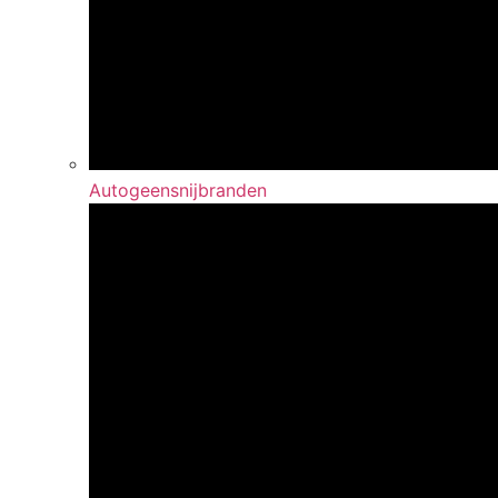
Autogeensnijbranden