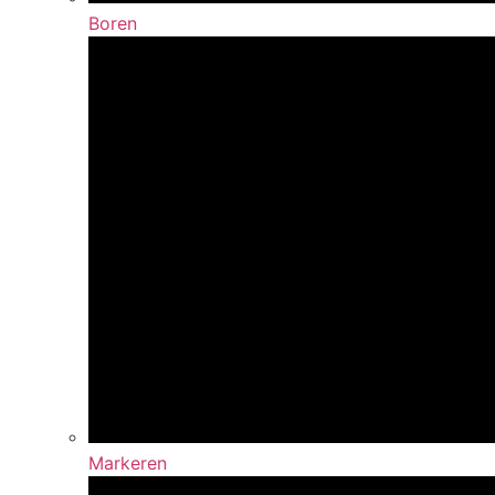
Boren
Markeren